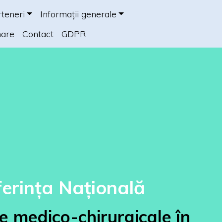
teneri
Informații generale
mare
Contact
GDPR
erința Națională
e
medico-
chirurgicale
în