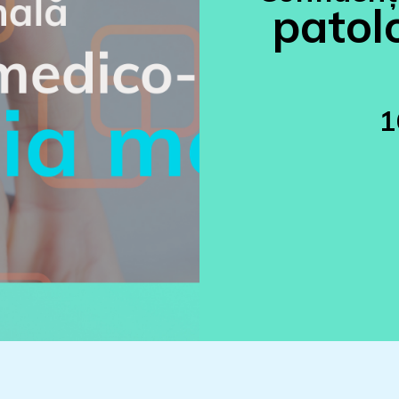
patol
1