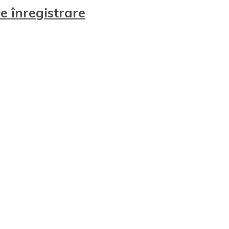
 înregistrare
r de înregistrare anulate (în conformitate cu termenii și
zile de la încheierea evenimentului.
zatori științifici
Management e