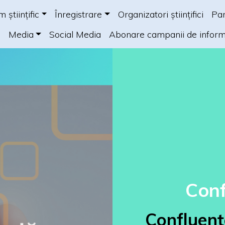
 științific
Înregistrare
Organizatori științifici
Par
s
Media
Social Media
Abonare campanii de infor
Conf
Confluenț