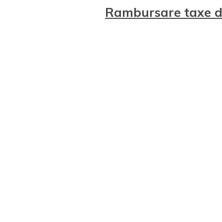
Rambursare taxe de
Sumele corespunzătoare taxelo
rambursate în termen de 30 de 
Organi