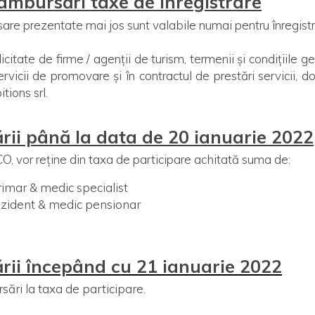
rambursări taxe de înregistrare
sare prezentate mai jos sunt valabile numai pentru înregistră
licitate de firme / agenții de turism, termenii și condițiile
ervicii de promovare și în contractul de prestări servicii,
ions srl.
rii până la data de 20 ianuarie 2022
O, vor reține din taxa de participare achitată suma de:
rimar & medic specialist
rezident & medic pensionar
ării începând cu 21 ianuarie 2022
sări la taxa de participare.