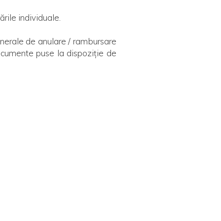
rile individuale.
 generale de anulare / rambursare
 documente puse la dispoziție de