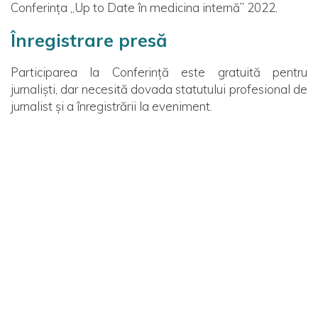
Conferința
„Up to Date în medicina internă
”
2022
.
Înregistrare presă
Participarea la Conferință este gratuită pentru
jurnaliști, dar necesită dovada statutului profesional de
jurnalist și a înregistrării la eveniment.
Pentru a vă înregistra ca jurnalist la Conferință, vă
rugăm să transmiteți un e-mail la adresa
media@ralcom.ro, atașând solicitării de creditare o
copie a cardului de presă valid și o scrisoare din partea
redacției în care se va confirma funcția dumneavoastră
în agenția unde lucrați, precum și obiectul de activitate
al agenției / instituției unde activați.
Membrii presei acreditați și care nu pot participa la
Conferință vor primi în continuare comunicate de presă.