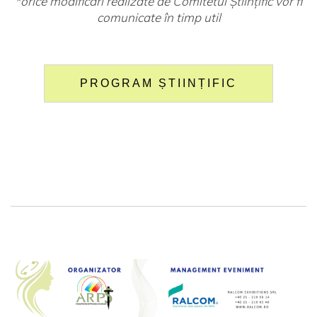
*orice modificări realizate de Comitetul Științific vor fi
comunicate în timp util
PROGRAM ȘTIINȚIFIC