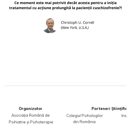
Organizator
Asociația Română de

Colegiul Psihologilor
 Insti
din România
,,
 Psihiatrie și Psihoterapie