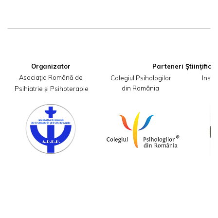
Organizator
Asociația Română de

Colegiul Psihologilor
 Insti
din România
,,
 Psihiatrie și Psihoterapie