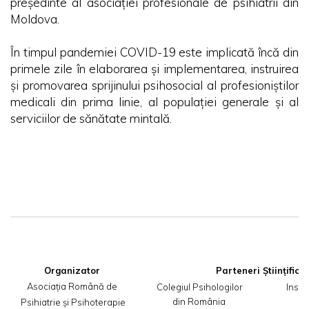
președinte al asociației profesionale de psihiatrii din
Moldova.
În timpul pandemiei COVID-19 este implicată încă din
primele zile în elaborarea și implementarea, instruirea
și promovarea sprijinului psihosocial al profesioniștilor
medicali din prima linie, al populației generale și al
serviciilor de sănătate mintală.
Organizator
Asociația Română de

Colegiul Psihologilor
 Insti
din România
,,
 Psihiatrie și Psihoterapie