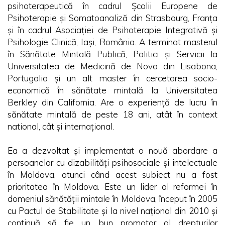
psihoterapeutică în cadrul Școlii Europene de
Psihoterapie și Somatoanaliză din Strasbourg, Franța
și în cadrul Asociației de Psihoterapie Integrativă și
Psihologie Clinică, Iași, România. A terminat masterul
în Sănătate Mintală Publică, Politici și Servicii la
Universitatea de Medicină de Nova din Lisabona,
Portugalia și un alt master în cercetarea socio-
economică în sănătate mintală la Universitatea
Berkley din California. Are o experiență de lucru în
sănătate mintală de peste 18 ani, atât în context
national, cât și internațional.
Ea a dezvoltat și implementat o nouă abordare a
persoanelor cu dizabilități psihosociale și intelectuale
în Moldova, atunci când acest subiect nu a fost
prioritatea în Moldova. Este un lider al reformei în
domeniul sănătății mintale în Moldova, început în 2005
cu Pactul de Stabilitate și la nivel național din 2010 și
continuă să fie un bun promotor al drepturilor