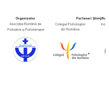
Organizator
Asociația Română de

Colegiul Psihologilor
 Insti
din România
,,
 Psihiatrie și Psihoterapie