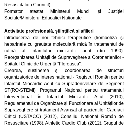
Resuscitation Council)
Formator atestat Ministerul Muncii și Justiției
Sociale/Ministerul Educației Naționale
Activitate profesională, științifică și afilieri
Introducerea de noi tehnici terapeutice (tromboliza și
heparinele cu greutate moleculară mică în tratamentul de
rutină al infarctului miocardic acut (din 1990).
Reorganizarea Unității de Supraveghere a Coronarienilor -
Spitalul Clinic de Urgență “Floreasca”.
Crearea, susținerea și coordonarea de structuri
organizatorice de interes național - Registrul Român pentru
Infarctul Miocardic Acut cu Supradenivelare de Segment
ST(RO-STEMI), Programul Național pentru tratamentul
Intervențional în Infarctul Miocardic Acut (2010),
Regulamentul de Organizare și Funcționare al Unităților de
Supraveghere și tratament Avansat al pacienților Cardiaci
Critici (USTACC) (2012), Consiliul Național Român de
Resuscitare (1998), Athletic Cardio Club (2012). Grupul de