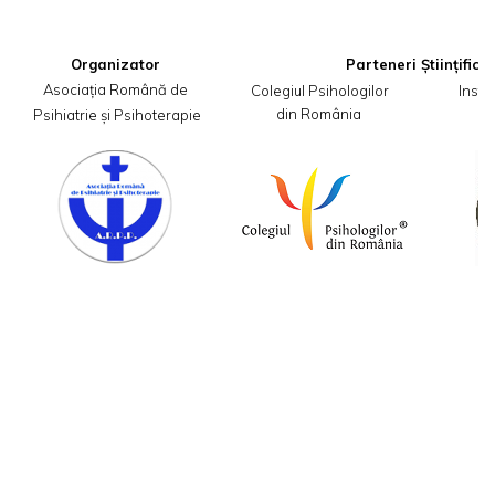
Organizator
Asociația Română de

Colegiul Psihologilor
 Insti
din România
,,
 Psihiatrie și Psihoterapie