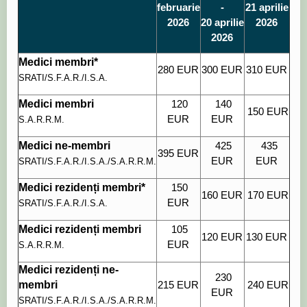
februarie
-
21 aprilie
2026
20 aprilie
2026
2026
Medici membri*
280 EUR
300 EUR
310 EUR
SRATI/S.F.A.R./I.S.A.
Medici membri
120
140
150 EUR
EUR
EUR
S.
A.R.R.M.
Medici ne-membri
425
435
395 EUR
EUR
EUR
SRATI
/S.F.A.R./I.S.A./
S.A.R.R.M.
Medici rezidenți membri*
150
160 EUR
170 EUR
EUR
SRATI/S.F.A.R./I.S.A.
Medici rezidenți membri
105
120 EUR
130 EUR
EUR
S.A.R.R.M.
Medici rezidenți ne-
230
membri
215 EUR
240 EUR
EUR
SRATI/S.F.A.R./I.S.A./S.A.R.R.M.