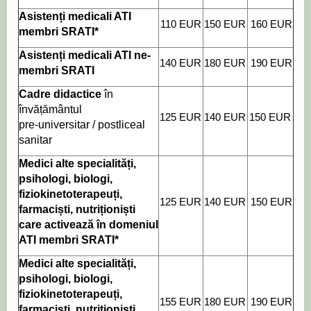
Asistenți medicali ATI
110 EUR
150 EUR
160 EUR
membri SRATI*
Asistenți medicali ATI ne-
140 EUR
180 EUR
190 EUR
membri SRATI
Cadre didactice
în
învățământul
125 EUR
140 EUR
150 EUR
pre-universitar / postliceal
sanitar
Medici alte specialități,
psihologi, biologi,
fiziokinetoterapeuți,
125 EUR
140 EUR
150 EUR
farmaciști, nutriționiști
care activează în domeniul
ATI membri SRATI*
Medici alte specialități,
psihologi, biologi,
fiziokinetoterapeuți,
155 EUR
180 EUR
190 EUR
farmaciști, nutriționiști