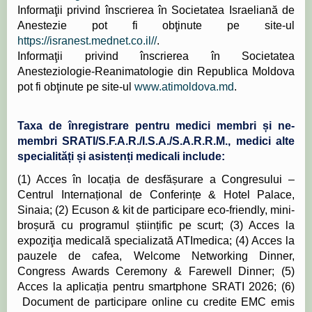
Informaţii privind înscrierea în Societatea Israeliană de
Anestezie pot fi obţinute pe site-ul
https://isranest.mednet.co.il//
.
Informaţii privind înscrierea în Societatea
Anesteziologie-Reanimatologie din Republica Moldova
pot fi obţinute pe site-ul
www.atimoldova.md
.
Taxa de înregistrare pentru medici membri și ne-
membri SRATI/S.F.A.R./I.S.A./S.A.R.R.M., medici alte
specialități și asistenți medicali include:
(1) Acces în locația de desfășurare a Congresului –
Centrul Internațional de Conferințe & Hotel Palace,
Sinaia; (2) Ecuson & kit de participare eco-friendly, mini-
broșură cu programul științific pe scurt; (3) Acces la
expoziţia medicală specializată ATImedica; (4) Acces la
pauzele de cafea, Welcome Networking Dinner,
Congress Awards Ceremony & Farewell Dinner; (5)
Acces la aplicația pentru smartphone SRATI 2026; (6)
Document de participare online cu credite EMC emis