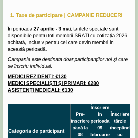
1. Taxe de participare | CAMPANIE REDUCERI
În perioada
27 aprilie - 3 mai
, tarifele speciale sunt
disponibile pentru toți membrii SRATI cu cotizația 2026
achitată, inclusiv pentru cei care devin membri în
această perioadă.
Campania este destinata doar participanților noi și care
se înscriu individual.
MEDICI REZIDENȚI: €130
MEDICI SPECIALIȘTI ȘI PRIMARI: €280
ASISTENȚI MEDICALI: €130
Înscriere
Pre-
în
Înscriere
înscriere
perioada
târzie
până
la
09
începând
Categoria de participant
08
februarie
cu