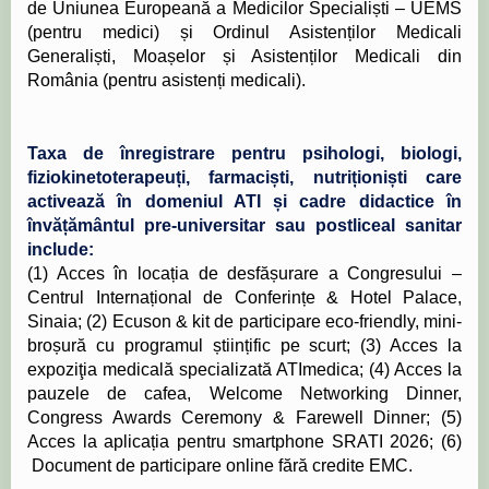
de Uniunea Europeană a Medicilor Specialiști – UEMS
(pentru medici) și Ordinul Asistenților Medicali
Generaliști, Moașelor și Asistenților Medicali din
România (pentru asistenți medicali).
Taxa de înregistrare pentru psihologi, biologi,
fiziokinetoterapeuți, farmaciști, nutriționiști care
activează în domeniul ATI și cadre didactice în
învățământul pre-universitar sau postliceal sanitar
include:
(1) Acces în locația de desfășurare a Congresului –
Centrul Internațional de Conferințe & Hotel Palace,
Sinaia; (2) Ecuson & kit de participare eco-friendly, mini-
broșură cu programul științific pe scurt; (3) Acces la
expoziţia medicală specializată ATImedica; (4) Acces la
pauzele de cafea, Welcome Networking Dinner,
Congress Awards Ceremony & Farewell Dinner; (5)
Acces la aplicația pentru smartphone SRATI 2026; (6)
Document de participare online fără credite EMC.