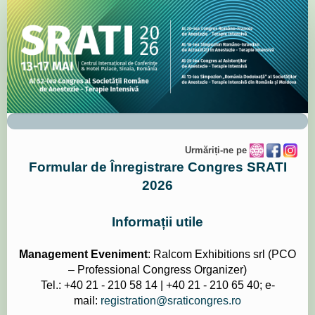
Formular
de
Înregistrare
Congres
SRATI
2026
Urmăriți-ne pe
Formular de Înregistrare Congres SRATI
2026
Informații utile
Management Eveniment
: Ralcom Exhibitions srl (PCO
– Professional Congress Organizer)
Tel.: +40 21 - 210 58 14 | +40 21 - 210 65 40; e-
mail:
registration@sraticongres.ro