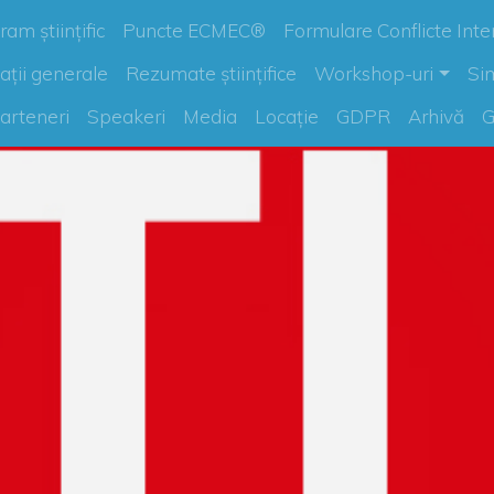
am științific
Puncte ECMEC®
Formulare Conflicte Inte
ații generale
Rezumate științifice
Workshop-uri
Si
arteneri
Speakeri
Media
Locație
GDPR
Arhivă
G