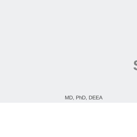
MD, PhD, DEEA
Senior lecturer
Anaesthesia and Intensive Care
Consultant