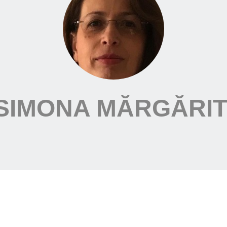
SIMONA MĂRGĂRI
 Department, University of Medicine and Pharmacy ”Iuliu H