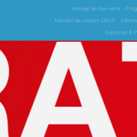
Mesaje de bun venit
Progr
Membri de onoare SRATI
Inform
Expoziție & P