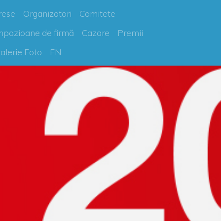
rese
Organizatori
Comitete
mpozioane de firmă
Cazare
Premii
alerie Foto
EN