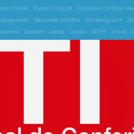
am științific
Puncte ECMEC®
Formulare Conflicte Inte
ații generale
Rezumate științifice
Workshop-uri
Si
arteneri
Speakeri
Media
Locație
GDPR
Arhivă
G