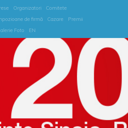
rese
Organizatori
Comitete
mpozioane de firmă
Cazare
Premii
alerie Foto
EN