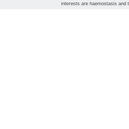
interests are haemostasis and t
Days
9
9
0
0
Organizator