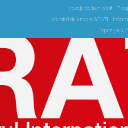
Mesaje de bun venit
Progr
Membri de onoare SRATI
Inform
Expoziție & P