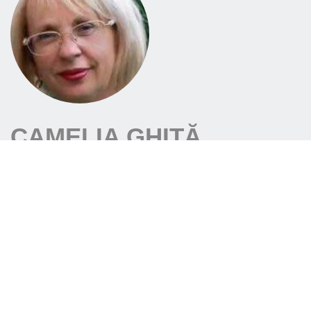
CAMELIA GHIȚĂ
University of Medicine “Carol Davila” Bucharest,
graduation in 1983
Current position : Senior epidemiologist ( 1997) and
Chief of the Nosocomial Infections Control and
Prevention Dept. in Fundeni Clinical Institute
Training : Infectious complications after hematopoietic